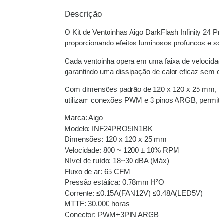
Descrição
O Kit de Ventoinhas Aigo DarkFlash Infinity 24 
proporcionando efeitos luminosos profundos e so
Cada ventoinha opera em uma faixa de velocidad
garantindo uma dissipação de calor eficaz sem 
Com dimensões padrão de 120 x 120 x 25 mm, as
utilizam conexões PWM e 3 pinos ARGB, permiti
Marca: Aigo
Modelo: INF24PRO5IN1BK
Dimensões: 120 x 120 x 25 mm
Velocidade: 800 ~ 1200 ± 10% RPM
Nível de ruído: 18~30 dBA (Máx)
Fluxo de ar: 65 CFM
Pressão estática: 0.78mm H²O
Corrente: ≤0.15A(FAN12V) ≤0.48A(LED5V)
MTTF: 30.000 horas
Conector: PWM+3PIN ARGB