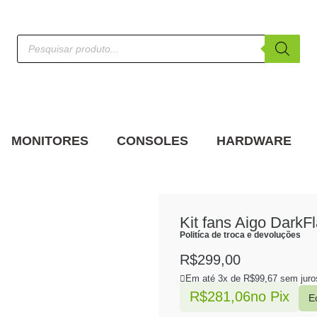
MONITORES
CONSOLES
HARDWARE
Kit fans Aigo DarkFla
Politíca de troca e devoluções
R$
299,00
Em até 3x de
R$
99,67
sem juro
R$
281,06
no Pix
E