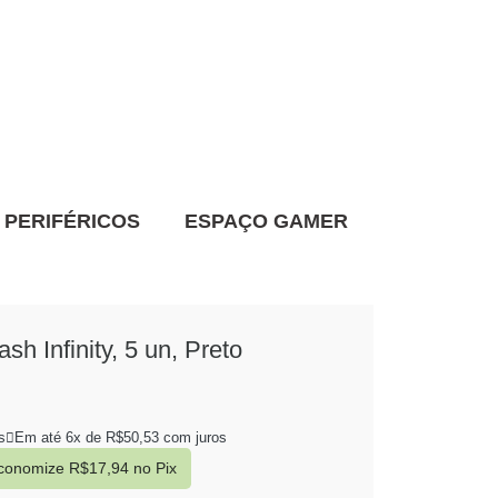
PERIFÉRICOS
ESPAÇO GAMER
sh Infinity, 5 un, Preto
s
Em até 6x de
R$
50,53
com juros
conomize
R$
17,94
no Pix