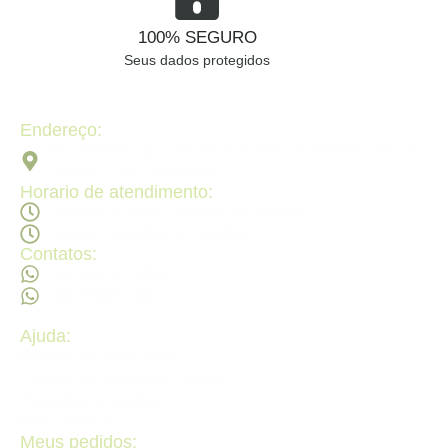
100% SEGURO
Seus dados protegidos
Endereço:
Av. 2ª Radial, Qd 120 - Lt 08 N 640 - St. Pedro Ludovico,
Goiânia - GO, 74820-090
Horario de atendimento:
Segunda a sexta - 08:30Hs ás 18:30Hs
Sábado - 09:00Hs ás 14:00Hs
Contatos:
(62) 98473 - 8855
(62) 99605 - 4331
Ajuda:
Politícas de privacidade
Politícas de devolução e trocas
Perguntas frequentes
Fale Conosco
Meus pedidos: