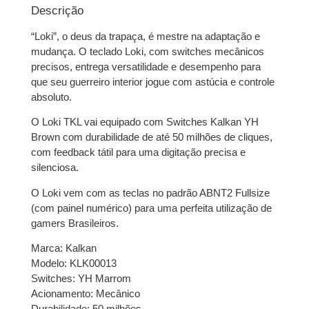
juros
Descrição
“Loki”, o deus da trapaça, é mestre na adaptação e
3x de
R$
58,33
sem
R$
174,99
mudança. O teclado Loki, com switches mecânicos
juros
precisos, entrega versatilidade e desempenho para
que seu guerreiro interior jogue com astúcia e controle
absoluto.
O Loki TKL vai equipado com Switches Kalkan YH
Brown com durabilidade de até 50 milhões de cliques,
com feedback tátil para uma digitação precisa e
silenciosa.
O Loki vem com as teclas no padrão ABNT2 Fullsize
(com painel numérico) para uma perfeita utilização de
gamers Brasileiros.
Marca: Kalkan
Modelo: KLK00013
Switches: YH Marrom
Acionamento: Mecânico
Durabilidade: 50 milhões