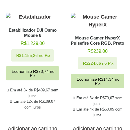
Estabilizador DJI Osmo
Mobile 6
Mouse Gamer HyperX
Pulsefire Core RGB, Preto
R$
1.229,00
R$
239,00
R$
1.155,26
no Pix
R$
224,66
no Pix
Economize
R$
73,74
no
Pix
Economize
R$
14,34
no
Pix
Em até 3x de
R$
409,67
sem
juros
Em até 3x de
R$
79,67
sem
Em até 12x de
R$
109,07
juros
com juros
Em até 4x de
R$
60,05
com
juros
Adicionar ao carrinho
Adicionar ao carrinho