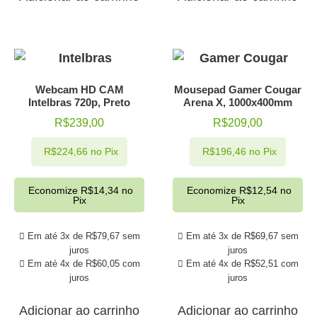
Webcam HD CAM
Mousepad Gamer Cougar
Intelbras 720p, Preto
Arena X, 1000x400mm
R$
239,00
R$
209,00
R$
224,66
no Pix
R$
196,46
no Pix
Economize
R$
14,34
no
Economize
R$
12,54
no
Pix
Pix
Em até 3x de
R$
79,67
sem
Em até 3x de
R$
69,67
sem
juros
juros
Em até 4x de
R$
60,05
com
Em até 4x de
R$
52,51
com
juros
juros
Adicionar ao carrinho
Adicionar ao carrinho