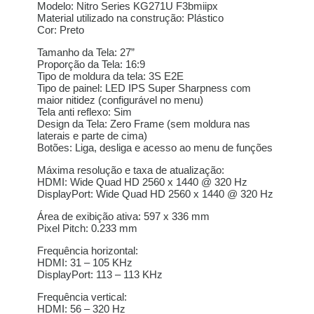
2x de
R$
1.700,00
Modelo: Nitro Series KG271U F3bmiipx
R$
3.400,00
sem juros
Material utilizado na construção: Plástico
Cor: Preto
3x de
R$
1.133,33
Tamanho da Tela: 27”
R$
3.399,99
sem juros
Proporção da Tela: 16:9
Tipo de moldura da tela: 3S E2E
Tipo de painel: LED IPS Super Sharpness com
4x de
R$
854,25
R$
3.417,00
maior nitidez (configurável no menu)
com juros
Tela anti reflexo: Sim
Design da Tela: Zero Frame (sem moldura nas
5x de
R$
685,44
laterais e parte de cima)
R$
3.427,20
com juros
Botões: Liga, desliga e acesso ao menu de funções
Máxima resolução e taxa de atualização:
6x de
R$
574,60
R$
3.447,60
HDMI: Wide Quad HD 2560 x 1440 @ 320 Hz
com juros
DisplayPort: Wide Quad HD 2560 x 1440 @ 320 Hz
Área de exibição ativa: 597 x 336 mm
7x de
R$
497,37
R$
3.481,59
Pixel Pitch: 0.233 mm
com juros
Frequência horizontal:
8x de
R$
437,67
HDMI: 31 – 105 KHz
R$
3.501,36
com juros
DisplayPort: 113 – 113 KHz
Frequência vertical:
9x de
R$
392,96
HDMI: 56 – 320 Hz
R$
3.536,64