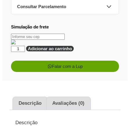
Consultar Parcelamento
Simulação de frete
Dinheiro ou PIX
Pix:
R$
3.196,00
Aprovação imediata
Adicionar ao carrinho
Economize
R$
204,00
no Pix
Falar com a Lup
Cartões de crédito:
Aprovação imediata
Descrição
Avaliações (0)
1x de
R$
3.400,00
R$
3.400,00
sem juros
Descrição