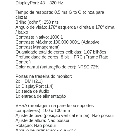
com juros
DisplayPort: 48 – 320 Hz
Tempo de resposta: 0.5 ms G to G (cinza para
10x de
R$
355,30
R$
3.553,00
cinza)
com juros
Brilho (cd/m²): 250 nits
Ângulo de visão: 178º esquerda / direita e 178º cima
11x de
R$
326,09
/ baixo
R$
3.586,99
com juros
Contraste Nativo: 1000:1
Contraste Máximo: 100.000.000:1 (Adaptive
Contrast Management)
12x de
R$
301,75
R$
3.621,00
Quantidade total de cores exibidas: 1.07 bilhões
com juros
Profundidade de cores: 8 bit + FRC (Frame Rate
Control)
Color gamut (saturação de cor): NTSC 72%
Portas na traseira do monitor:
2x HDMI (2.1)
1x DisplayPort (1.4)
1x saída de áudio
1x entrada de alimentação
VESA (montagem na parede ou suportes
compatíveis): 100 x 100 mm
Ajuste de pivô (posição vertical em pé): Não possui
Ajuste de altura: Não possui
Rotação: Não possui
Ângulo de inclinação: -5° a ~15°