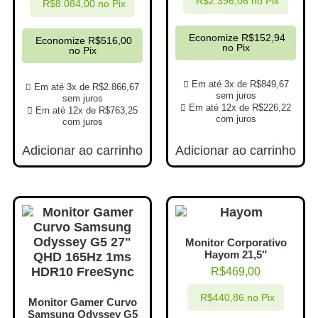
R$
2.396,06
no Pix
R$
8.084,00
no Pix
Economize
R$
152,94
Economize
R$
516,00
no Pix
no Pix
Em até 3x de
R$
849,67
Em até 3x de
R$
2.866,67
sem juros
sem juros
Em até 12x de
R$
226,22
Em até 12x de
R$
763,25
com juros
com juros
Adicionar ao carrinho
Adicionar ao carrinho
Monitor Corporativo
Hayom 21,5″
R$
469,00
R$
440,86
no Pix
Monitor Gamer Curvo
Samsung Odyssey G5