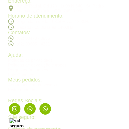
Endereço:
Av. 2ª Radial, Qd 120 - Lt 08 N 640 - St. Pedro
Ludovico, Goiânia - GO, 74820-090
Horario de atendimento:
Segunda a sexta - 08:30Hs ás 18:30Hs
Sábado - 09:00Hs ás 14:00Hs
Contatos:
(62) 98473 - 8855
(62) 99605 - 4331
Ajuda:
Politícas de privacidade
Politícas de devolução e trocas
Perguntas frequentes
Fale Conosco
Meus pedidos:
Acompanhe seus pedidos
Editar cadastro
Redes Sociais:
Site seguro: